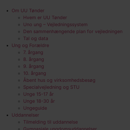
Videre
til
Om UU Tønder
indhold
Hvem er UU Tønder
Uno ung – Vejledningssystem
Den sammenhængende plan for vejledningen
Tal og data
Ung og Forældre
7. årgang
8. årgang
9. årgang
10. årgang
Åbent hus og virksomhedsbesøg
Specialvejledning og STU
Unge 15-17 år
Unge 18-30 år
Ungeguide
Uddannelser
Tilmelding til uddannelse
Gymnasiale ungdomsuddannelser