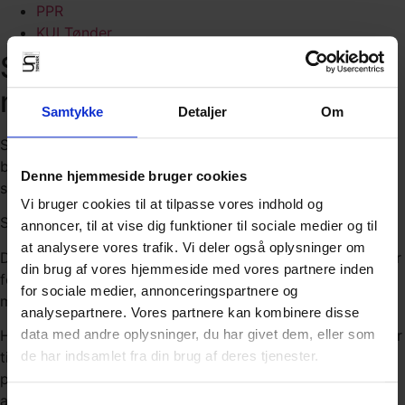
PPR
KUI Tønder
SSP, Skole, Sociale
myndigheder og Politi
Samtykke
Detaljer
Om
SSP er et samarbejde, der skal sikre, at alle får et godt
børne- og ungdomsliv. Meget af vores arbejde består i at
Denne hjemmeside bruger cookies
sikre en god trivsel for børn og unge.
Vi bruger cookies til at tilpasse vores indhold og
SSP er organiseret under Tønder Ungdomsskole.
annoncer, til at vise dig funktioner til sociale medier og til
at analysere vores trafik. Vi deler også oplysninger om
Det vil sige, at SSP er til for at sikre de bedst mulige vilkår
din brug af vores hjemmeside med vores partnere inden
for børn og unge i et godt netværk uden kriminalitet,
for sociale medier, annonceringspartnere og
misbrug og mistrivsel.
analysepartnere. Vores partnere kan kombinere disse
Hvad kan SSP bruges til? SSP-koordinatorerne er altid klar
data med andre oplysninger, du har givet dem, eller som
til at hjælpe dig, hvad enten du er elev, forældre,
de har indsamlet fra din brug af deres tjenester.
pårørende, eller fagperson. Alle kan kontakte os – også
anonymt.