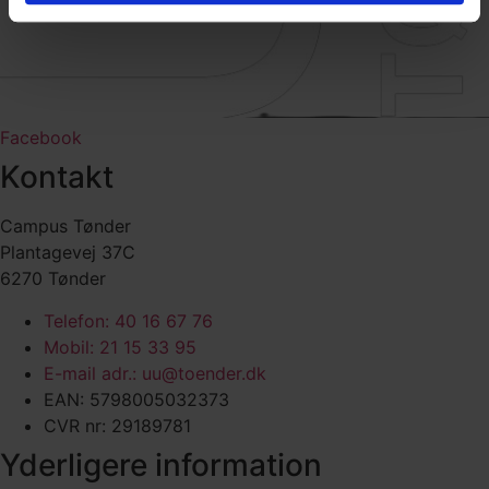
Facebook
Kontakt
Campus Tønder
Plantagevej 37C
6270 Tønder
Telefon: 40 16 67 76
Mobil: 21 15 33 95
E-mail adr.: uu@toender.dk
EAN: 5798005032373
CVR nr: 29189781
Yderligere information