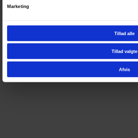
Åbent hus og virksomhedsbesøg
Marketing
Specialvejledning og STU
Unge 15-17 år
Unge 18-30 år
Ungeguide
Uddannelser
Tillad alle
Tilmelding til uddannelse
Gymnasiale ungdomsuddannelser
Erhvervsuddannelser og EUX
Tillad valgte
FGU
Øvrige uddannelser
10. klasse
Afvis
Uddannelse og job
Samarbejdsparter