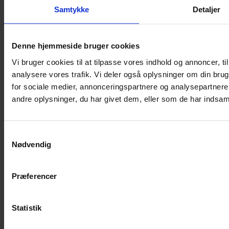
Mobil: 21 15 33 95
Samtykke
Detaljer
E-mail adr.: uu@toender.dk
EAN: 5798005032373
CVR nr: 29189781
Denne hjemmeside bruger cookies
Yderligere information
Vi bruger cookies til at tilpasse vores indhold og annoncer, til 
Links
analysere vores trafik. Vi deler også oplysninger om din br
Få teksten læst højt
for sociale medier, annonceringspartnere og analysepartner
Send sikker mail
andre oplysninger, du har givet dem, eller som de har indsamle
Cookies
Tilgængelighedserklæring
Design & hosting –
Webhuset Ballum ApS
Samtykkevalg
Nødvendig
Om UU Tønder
Hvem er UU Tønder
Uno ung – Vejledningssystem
Den sammenhængende plan for vejledningen
Præferencer
Tal og data
Ung og Forældre
7. årgang
Statistik
8. årgang
9. årgang
10. årgang