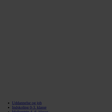
Uddannelse og job
Indskoling 0-3. klasse
Mellemtrin 4.-6. klasse