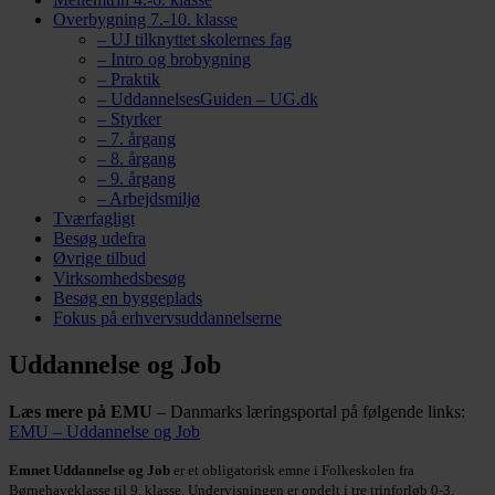
Overbygning 7.-10. klasse
– UJ tilknyttet skolernes fag
– Intro og brobygning
– Praktik
– UddannelsesGuiden – UG.dk
– Styrker
– 7. årgang
– 8. årgang
– 9. årgang
– Arbejdsmiljø
Tværfagligt
Besøg udefra
Øvrige tilbud
Virksomhedsbesøg
Besøg en byggeplads
Fokus på erhvervsuddannelserne
Uddannelse og Job
Læs mere på EMU
– Danmarks læringsportal på følgende links:
EMU – Uddannelse og Job
Emnet Uddannelse og Job
er et obligatorisk emne i Folkeskolen fra
Børnehaveklasse til 9. klasse. Undervisningen er opdelt i tre trinforløb 0-3.