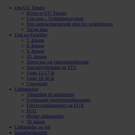
Om UU Tønder
Hvem er UU Tønder
Uno ung – Vejledningssystem
Den sammenhængende plan for vejledningen
Tal og data
Ung og Forældre
7. årgang
8. årgang
9. årgang
10. årgang
Åbent hus og virksomhedsbesøg
Specialvejledning og STU
Unge 15-17 år
Unge 18-30 år
Ungeguide
Uddannelser
Tilmelding til uddannelse
Gymnasiale ungdomsuddannelser
Erhvervsuddannelser og EUX
FGU
Øvrige uddannelser
10. klasse
Uddannelse og job
Samarbejdsparter