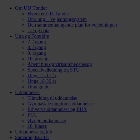
Om UU Tønder
Hvem er UU Tønder
Uno ung – Vejledningssystem
Den sammenhængende plan for vejledningen
Tal og data
Ung og Forældre
7. årgang
8. årgang
9. årgang
10. årgang
Åbent hus og virksomhedsbesøg
Specialvejledning og STU
Unge 15-17 år
Unge 18-30 år
Ungeguide
Uddannelser
Tilmelding til uddannelse
Gymnasiale ungdomsuddannelser
Erhvervsuddannelser og EUX
FGU
Øvrige uddannelser
10. klasse
Uddannelse og job
Samarbejdsparter