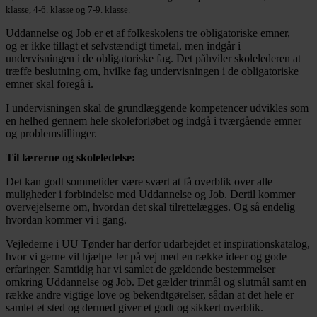
klasse, 4-6. klasse og 7-9. klasse.
Uddannelse og Job er et af folkeskolens tre obligatoriske emner,
og er ikke tillagt et selvstændigt timetal, men indgår i
undervisningen i de obligatoriske fag. Det påhviler skolelederen at
træffe beslutning om, hvilke fag undervisningen i de obligatoriske
emner skal foregå i.
I undervisningen skal de grundlæggende kompetencer udvikles som
en helhed gennem hele skoleforløbet og indgå i tværgående emner
og problemstillinger.
Til lærerne og skoleledelse:
Det kan godt sommetider være svært at få overblik over alle
muligheder i forbindelse med Uddannelse og Job. Dertil kommer
overvejelserne om, hvordan det skal tilrettelægges. Og så endelig
hvordan kommer vi i gang.
Vejlederne i UU Tønder har derfor udarbejdet et inspirationskatalog,
hvor vi gerne vil hjælpe Jer på vej med en række ideer og gode
erfaringer. Samtidig har vi samlet de gældende bestemmelser
omkring Uddannelse og Job. Det gælder trinmål og slutmål samt en
række andre vigtige love og bekendtgørelser, sådan at det hele er
samlet et sted og dermed giver et godt og sikkert overblik.