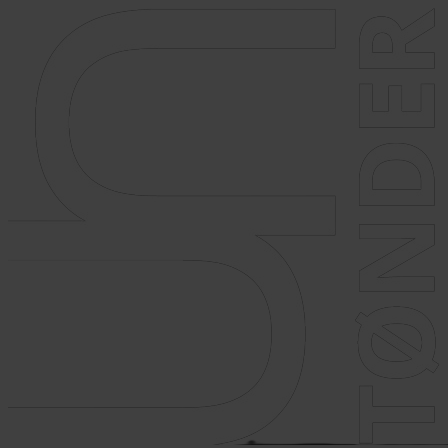
Videre
til
indhold