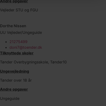
Andre opgaver
Vejleder STU og FGU
Dorthe Nissen
UU Vejleder/Ungeguide
21275499
doni7@toender.dk
Tilknyttede skoler
Tønder Overbygningsskole, Tønder10
Ungevejledning
Tønder over 18 år
Andre opgaver
Ungeguide