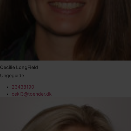
Cecilie LongField
Ungeguide
23438190
cekl3@toender.dk