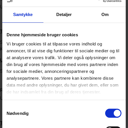
UU Vejleder
Samtykke
Detaljer
Om
21709985
larma@toender.dk
Tilknyttede skoler
Denne hjemmeside bruger cookies
Skærbæk Distriktsskole, Skærbæk Realskole, Agerskov
Vi bruger cookies til at tilpasse vores indhold og
Kristne Friskole
annoncer, til at vise dig funktioner til sociale medier og til
at analysere vores trafik. Vi deler også oplysninger om
Ungevejledning
din brug af vores hjemmeside med vores partnere inden
Skærbæk, Højer, Bredebro
for sociale medier, annonceringspartnere og
analysepartnere. Vores partnere kan kombinere disse
data med andre oplysninger, du har givet dem, eller som
Rikke Bruhn Groth
de har indsamlet fra din brug af deres tjenester.
UU Vejleder
Samtykkevalg
23360488
Nødvendig
rikbru@toender.dk
Tilknyttede skoler