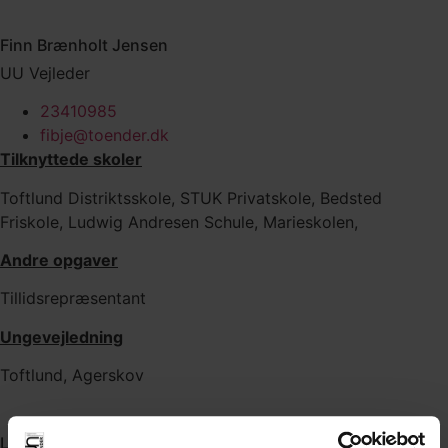
Finn Brænholt Jensen
UU Vejleder
23410985
fibje@toender.dk
Tilknyttede skoler
Toftlund Distriktsskole, STUK Privatskole, Bedsted
Friskole, Ludwig Andresen Schule, Marieskolen,
Andre opgaver
Tillidsrepræsentant
Ungevejledning
Toftlund, Agerskov
Lars Martinsson