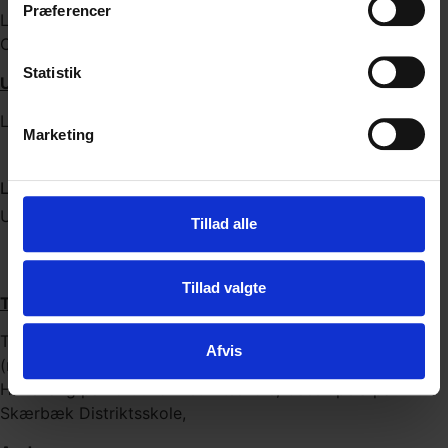
Præferencer
Løgumkloster Distriktsskole og Tønder Distriktsskole –
Overbygningsskolen
Statistik
Ungevejledning
Løgumkloster, Tønder
Marketing
Linda Müller Rasmussen
UU Vejleder
Tillad alle
20492275
linmras@toender.dk
Tillad valgte
Tilknyttede skoler
Tønder Distriktsskole – Overbygningsskolen
Afvis
(modtagerklassen og specialvejledning), Jejsing Friskole,
Høllevang på Toftlund Distriktsskole, Cassiopeia på
Skærbæk Distriktsskole,