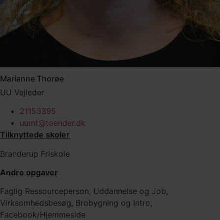
Marianne Thorøe
UU Vejleder
21153395
uumt@toender.dk
Tilknyttede skoler
Branderup Friskole
Andre opgaver
Faglig Ressourceperson, Uddannelse og Job,
Virksomhedsbesøg, Brobygning og Intro,
Facebook/Hjemmeside