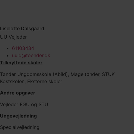
Liselotte Dalsgaard
UU Vejleder
61103434
uuld@toender.dk
Tilknyttede skoler
Tønder Ungdomsskole (Abild), Møgeltønder, STUK
Kostskolen, Eksterne skoler
Andre opgaver
Vejleder FGU og STU
Ungevejledning
Specialvejledning