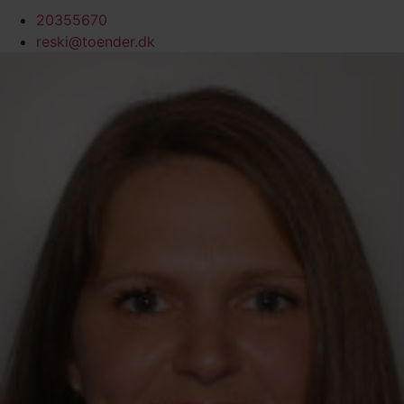
20355670
reski@toender.dk