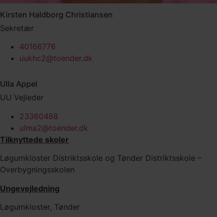
Kirsten Haldborg Christiansen
Sekretær
40166776
uukhc2@toender.dk
Ulla Appel
UU Vejleder
23360488
ulma2@toender.dk
Tilknyttede skoler
Løgumkloster Distriktsskole og Tønder Distriktsskole –
Overbygningsskolen
Ungevejledning
Løgumkloster, Tønder