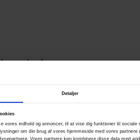
dannelse)
t begynde på en anden ungdomsuddannelse. Det kan være af f
Detaljer
nelse, en gymnasial uddannelse eller i job efter FGU.
ookies
se vores indhold og annoncer, til at vise dig funktioner til sociale
urderet uddannelsesparat
oplysninger om din brug af vores hjemmeside med vores partnere i
g for at blive styrket fagligt, personligt eller socialt ind
ysepartnere. Vores partnere kan kombinere disse data med andr