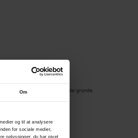
aglige, personlige eller sociale grunde.
Om
 medier og til at analysere
nden for sociale medier,
en du igen skal starte.
e oplysninger, du har givet