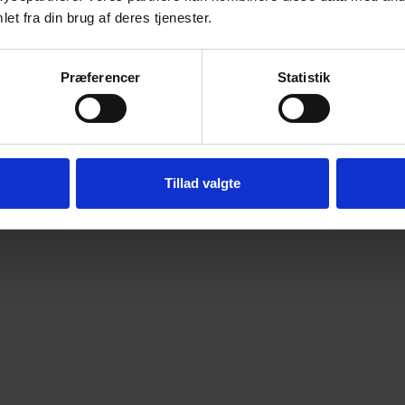
eder sammen vurdere, at det er det rigtige tilbud til dig. 
et fra din brug af deres tjenester.
skolers hjemmesider. Skolen i Tønder er en del af FGU Søn
GU elever om deres oplevelse af FGU, på hvert sit spor. Kli
Præferencer
Statistik
g de vil lave en målgruppevurdering på dig.
Tillad valgte