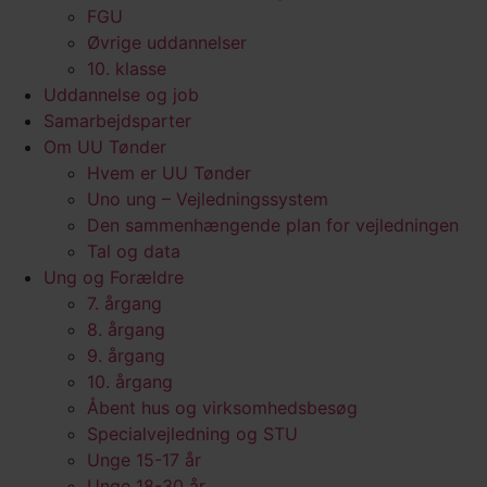
FGU
Øvrige uddannelser
10. klasse
Uddannelse og job
Samarbejdsparter
Om UU Tønder
Hvem er UU Tønder
Uno ung – Vejledningssystem
Den sammenhængende plan for vejledningen
Tal og data
Ung og Forældre
7. årgang
8. årgang
9. årgang
10. årgang
Åbent hus og virksomhedsbesøg
Specialvejledning og STU
Unge 15-17 år
Unge 18-30 år