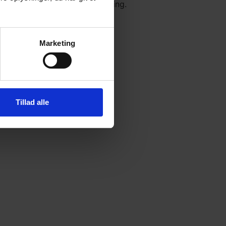
Det hedder en målgruppevurdering.
derjylland. Se mere
her
k
Her
Marketing
Tillad alle