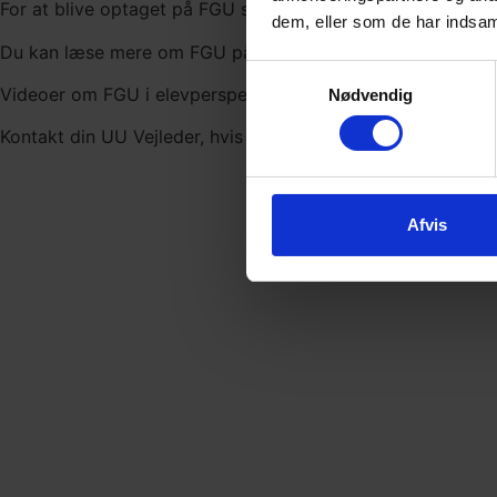
For at blive optaget på FGU skal du og din uddannelsesvejl
dem, eller som de har indsaml
Du kan læse mere om FGU på
ug.dk
og på de enkelte FGU-
Samtykkevalg
Videoer om FGU i elevperspektiv. I tre videoer fortæller F
Nødvendig
Kontakt din UU Vejleder, hvis du er interesseret i en FGU o
Afvis