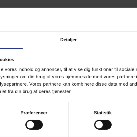
Detaljer
ookies
se vores indhold og annoncer, til at vise dig funktioner til sociale
oplysninger om din brug af vores hjemmeside med vores partnere i
ysepartnere. Vores partnere kan kombinere disse data med andr
8., 9. eller 10. klasse.
et fra din brug af deres tjenester.
ng. Elevstøtte efter husstandsindkomst.
Her bor man sammen, spiser sammen og går i skole sammen. Nøgleordene 
Præferencer
Statistik
v, og I skal tage ansvar for hinanden. Det betyder bl.a., at du selv skal
du bliver fritaget for en del af undervisningen. Ud over de almindelige s
sser i et helt år. For eksempel hvis du gerne vil spille håndbold, musik,