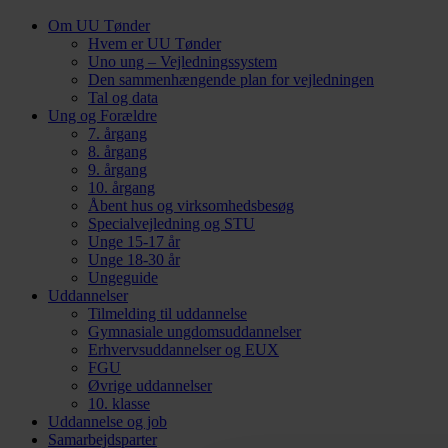
Om UU Tønder
Hvem er UU Tønder
Uno ung – Vejledningssystem
Den sammenhængende plan for vejledningen
Tal og data
Ung og Forældre
7. årgang
8. årgang
9. årgang
10. årgang
Åbent hus og virksomhedsbesøg
Specialvejledning og STU
Unge 15-17 år
Unge 18-30 år
Ungeguide
Uddannelser
Tilmelding til uddannelse
Gymnasiale ungdomsuddannelser
Erhvervsuddannelser og EUX
FGU
Øvrige uddannelser
10. klasse
Uddannelse og job
Samarbejdsparter