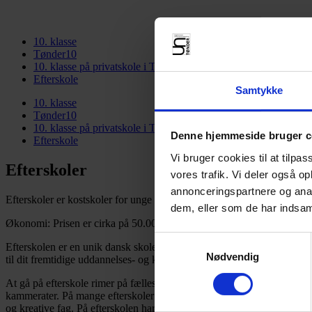
10. klasse
Tønder10
10. klasse på privatskole i Tønder kommune
Efterskole
Samtykke
10. klasse
Tønder10
10. klasse på privatskole i Tønder kommune
Denne hjemmeside bruger c
Efterskole
Vi bruger cookies til at tilpas
Efterskoler
vores trafik. Vi deler også 
annonceringspartnere og anal
Efterskoler er kostskoler for unge mellem 14 og 18 år, hvor du kan tage 
dem, eller som de har indsaml
Økonomi: Prisen er cirka på 50.000 til 100.000 kr. i samlet egenbetali
Samtykkevalg
Efterskolen er en unik dansk skoleform for unge mellem 14 og 18 år. 
Nødvendig
til dit fremtidige uddannelses- og karrierevalg.
At gå på efterskole rimer på fællesskab. Du skal tage ansvar for dig sel
kammerater. På mange efterskoler er du f.eks. i køkkenet en uge, hvor 
og kreative fag. På efterskolen har du mulighed for at dyrke dine intere