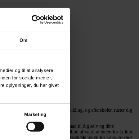
Om
 medier og til at analysere
nden for sociale medier,
e oplysninger, du har givet
er faglig, personlig og social udvikling, og efterskolen ruster dig
Marketing
 vaske dit tøj og hjælpe med at lave mad til dig selv og dine
kolefag har efterskolerne et stort udbud af valgfag inden for fx idræt
 danse eller give fagligheden en ekstra skalle inden for f.eks. science