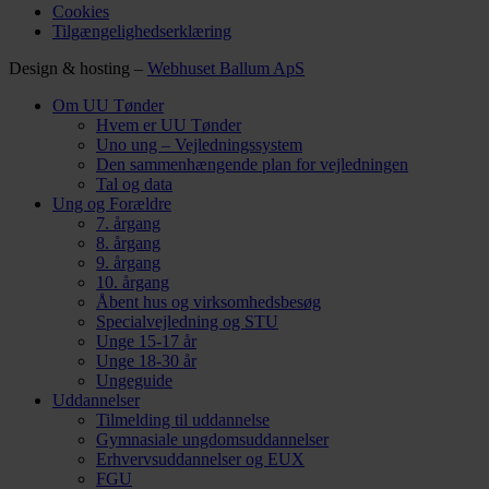
Cookies
Tilgængelighedserklæring
Design & hosting –
Webhuset Ballum ApS
Om UU Tønder
Hvem er UU Tønder
Uno ung – Vejledningssystem
Den sammenhængende plan for vejledningen
Tal og data
Ung og Forældre
7. årgang
8. årgang
9. årgang
10. årgang
Åbent hus og virksomhedsbesøg
Specialvejledning og STU
Unge 15-17 år
Unge 18-30 år
Ungeguide
Uddannelser
Tilmelding til uddannelse
Gymnasiale ungdomsuddannelser
Erhvervsuddannelser og EUX
FGU