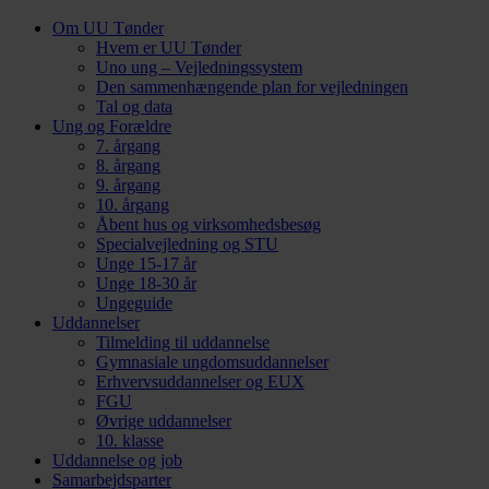
Om UU Tønder
Hvem er UU Tønder
Uno ung – Vejledningssystem
Den sammenhængende plan for vejledningen
Tal og data
Ung og Forældre
7. årgang
8. årgang
9. årgang
10. årgang
Åbent hus og virksomhedsbesøg
Specialvejledning og STU
Unge 15-17 år
Unge 18-30 år
Ungeguide
Uddannelser
Tilmelding til uddannelse
Gymnasiale ungdomsuddannelser
Erhvervsuddannelser og EUX
FGU
Øvrige uddannelser
10. klasse
Uddannelse og job
Samarbejdsparter