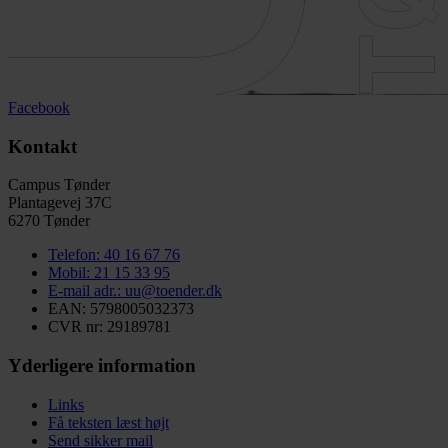
Facebook
Kontakt
Campus Tønder
Plantagevej 37C
6270 Tønder
Telefon: 40 16 67 76
Mobil: 21 15 33 95
E-mail adr.: uu@toender.dk
EAN: 5798005032373
CVR nr: 29189781
Yderligere information
Links
Få teksten læst højt
Send sikker mail