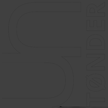
Videre
til
indhold