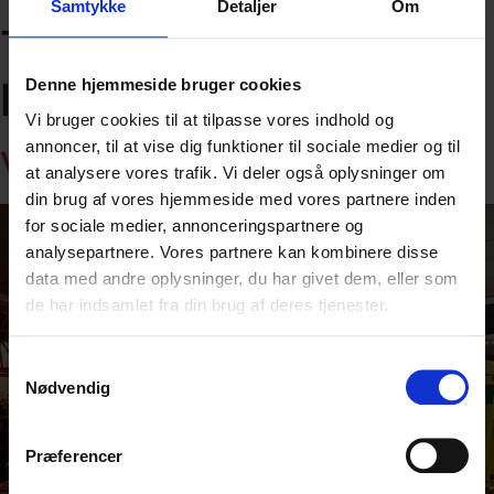
Samtykke
Detaljer
Om
Tag:
Repudiandae
laborum
Denne hjemmeside bruger cookies
Vi bruger cookies til at tilpasse vores indhold og
annoncer, til at vise dig funktioner til sociale medier og til
Virksomhedsbesøg
at analysere vores trafik. Vi deler også oplysninger om
din brug af vores hjemmeside med vores partnere inden
for sociale medier, annonceringspartnere og
analysepartnere. Vores partnere kan kombinere disse
data med andre oplysninger, du har givet dem, eller som
de har indsamlet fra din brug af deres tjenester.
Samtykkevalg
Nødvendig
Præferencer