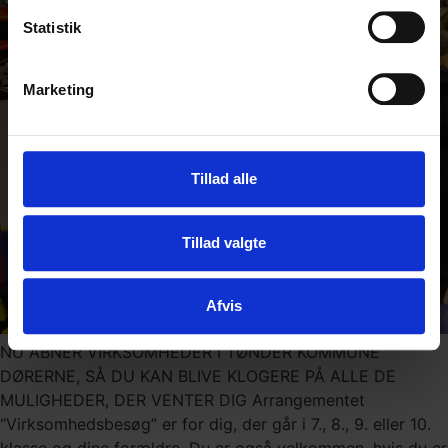
Statistik
Marketing
Tillad alle
Tillad valgte
Afvis
NU ÅBNER VIRKSOMHEDER I TØNDER KOMMUNE
DØRERNE, SÅ DU KAN BLIVE KLOGERE PÅ ALLE DE
MULIGHEDER, DER VENTER DIG Arrangementet
“Virksomhedsbesøg” er for dig, der går i 7., 8., 9. eller 10.