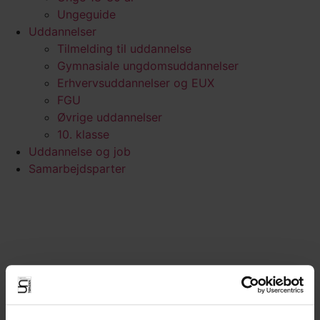
Ungeguide
Uddannelser
Tilmelding til uddannelse
Gymnasiale ungdomsuddannelser
Erhvervsuddannelser og EUX
FGU
Øvrige uddannelser
10. klasse
Uddannelse og job
Samarbejdsparter