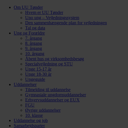
Om UU Tønder
Hvem er UU Tønder
Uno ung – Vejledningssystem
Den sammenhængende plan for vejledningen
Tal og data
Ung og Forældre
7. årgang
8. årgang
9. årgang
10. årgang
Åbent hus og virksomhedsbesøg
Specialvejledning og STU
Unge 15-17 år
Unge 18-30 år
Ungeguide
Uddannelser
Tilmelding til uddannelse
Gymnasiale ungdomsuddannelser
Erhvervsuddannelser og EUX
FGU
Øvrige uddannelser
10. klasse
Uddannelse og job
Samarbejdsparter