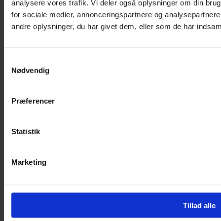
analysere vores trafik. Vi deler også oplysninger om din br
Facebook
for sociale medier, annonceringspartnere og analysepartner
andre oplysninger, du har givet dem, eller som de har indsamle
Kontakt
Campus Tønder
Plantagevej 37C
Samtykkevalg
6270 Tønder
Nødvendig
Telefon: 40 16 67 76
Mobil: 21 15 33 95
E-mail adr.: uu@toender.dk
Præferencer
EAN: 5798005032373
CVR nr: 29189781
Statistik
Yderligere information
Links
Marketing
Få teksten læst højt
Send sikker mail
Cookies
Tilgængelighedserklæring
Tillad alle
Design & hosting –
Webhuset Ballum ApS