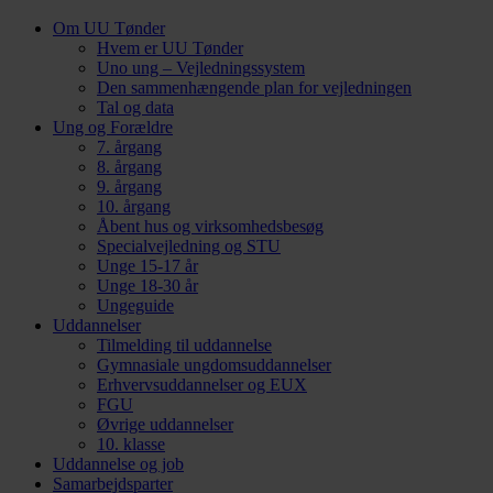
Om UU Tønder
Hvem er UU Tønder
Uno ung – Vejledningssystem
Den sammenhængende plan for vejledningen
Tal og data
Ung og Forældre
7. årgang
8. årgang
9. årgang
10. årgang
Åbent hus og virksomhedsbesøg
Specialvejledning og STU
Unge 15-17 år
Unge 18-30 år
Ungeguide
Uddannelser
Tilmelding til uddannelse
Gymnasiale ungdomsuddannelser
Erhvervsuddannelser og EUX
FGU
Øvrige uddannelser
10. klasse
Uddannelse og job
Samarbejdsparter